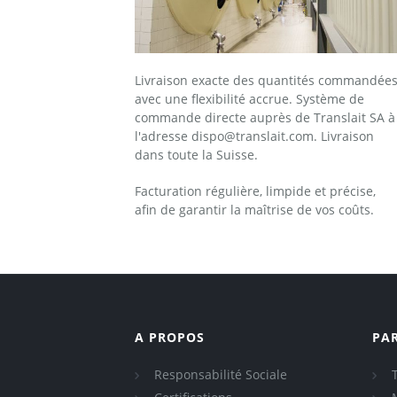
Livraison exacte des quantités commandée
avec une flexibilité accrue. Système de
commande directe auprès de Translait SA à
l'adresse dispo@translait.com
. Livraison
dans toute la Suisse.
Facturation régulière, limpide et précise,
afin de garantir la maîtrise de vos coûts.
A PROPOS
PA
Responsabilité Sociale