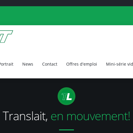
Portrait
News
Contact
Offres d'emploi
Mini-série vi
Translait,
en mouvement!