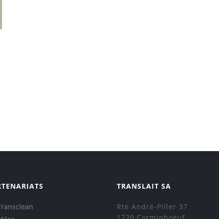
s
RTENARIATS
TRANSLAIT SA
Transclean
Rte André-Piller 37
1720 Corminboeuf