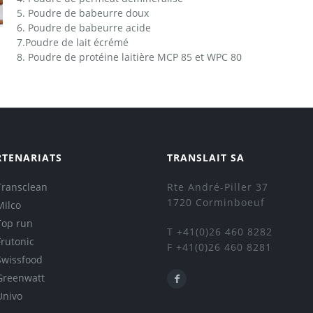
5. Poudre de babeurre doux
6. Poudre de babeurre acide
7.Poudre de lait écrémé
8. Poudre de protéine laitière MCP 85 et WPC 80
RTENARIATS
TRANSLAIT SA
Transclean
Rte André-Piller 37
1720 Corminboeuf
Milco
Top run
T +41(0)26 460 8282
Frutonic
F +41(0)26 460 8281
Swissfood
Greenwatt
Univo