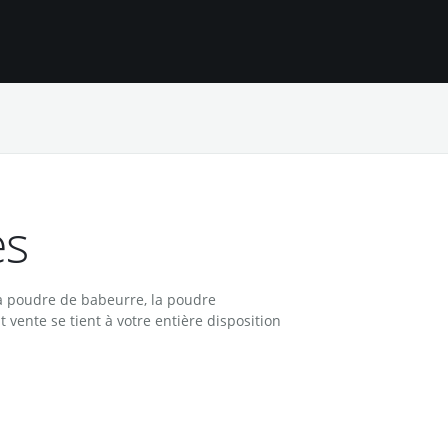
es
 la poudre de babeurre, la poudre
vente se tient à votre entière disposition