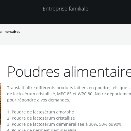
Entreprise familiale
alimentaires
Poudres alimentair
Translait offre différents produits laitiers en poudre, tels que
de lactosérum cristallisé, MPC 85 et WPC 80. Notre département 
pour répondre à vos demandes.
1. Poudre de lactosérum amorphe
2. Poudre de lactosérum cristallisé
3. Poudre de lactosérum déminéralisée à 30%, 50% ou90%
4. Poudre de perméat déminéralisé