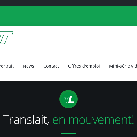
Portrait
News
Contact
Offres d'emploi
Mini-série vi
Translait,
en mouvement!