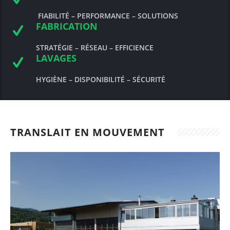
FIABILITÉ – PERFORMANCE – SOLUTIONS
Mini-série vidéo
Lactopig
Véhicules
Bulle
Lavage en citerne
FABRICATION
Mentions légales
Saumure
Lavage extérieur
STRATÉGIE
–
RÉSEAU
– EFFICIENCE
LAVAGES
Spécialités Veaux
Gunzgen
HYGIÈNE – DISPONIBILITÉ – SÉCURITÉ
TRANSLAIT EN MOUVEMENT