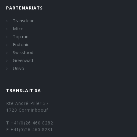
PARTENARIATS
Transclean
Milco
Top run
Frutonic
Swissfood
Greenwatt
Univo
TRANSLAIT SA
Rte André-Piller 37
1720 Corminboeuf
T +41(0)26 460 8282
F +41(0)26 460 8281