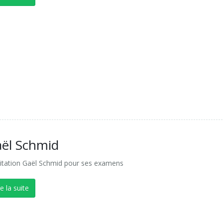
ël Schmid
citation Gaël Schmid pour ses examens
re la suite