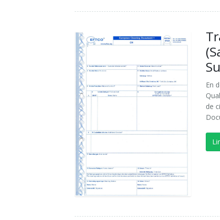
Tr
(S
Su
En d
Qual
de c
Docu
Li