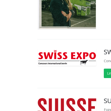
S
Conc
Li
SU
Foir