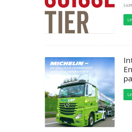
Luz
Li
In
En
pa
Li