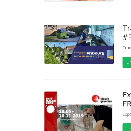
Tr
#F
Tran
Li
Ex
F
Expo
Li