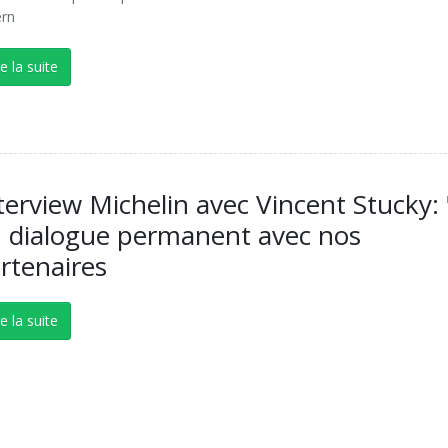
ern
re la suite
terview Michelin avec Vincent Stucky: 
 dialogue permanent avec nos
rtenaires
re la suite