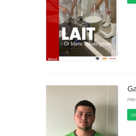
Ga
Féli
Li