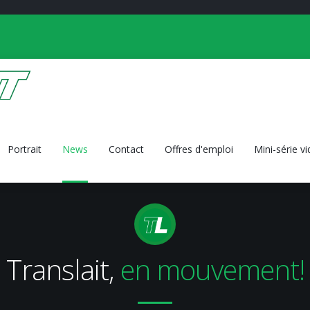
Portrait
News
Contact
Offres d'emploi
Mini-série v
Translait,
en mouvement!