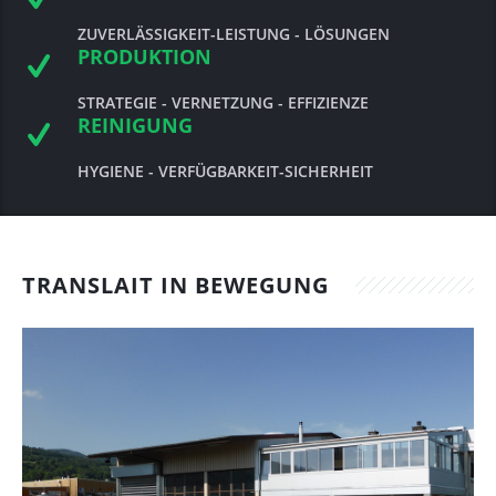
ZUVERLÄSSIGKEIT
-LEISTUNG - LÖSUNGEN
Video Mini-Serie
Lactopig
Fahrzeuge
Bulle
Tankreinigung
PRODUKTION
Sole
Aussenreinigung
STRATEGIE - VERNETZUNG - EFFIZIENZE
REINIGUNG
Spezialitäten für Kälber
Gunzgen
HYGIENE - VERFÜGBARKEIT-SICHERHEIT
TRANSLAIT IN BEWEGUNG